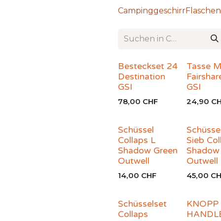
Campinggeschirr
Flaschen
Besteckset 24
Tasse 
Destination
Fairshare
GSI
GSI
78,00
CHF
24,90
CH
Schüssel
Schüsse
Collaps L
Sieb Col
Shadow Green
Shadow
Outwell
Outwell
14,00
CHF
45,00
CH
Schüsselset
KNOPP
Collaps
HANDL