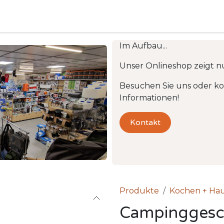
Camping
Produkte
Vermietung
Shop
Über uns
Im Aufbau...
Unser Onlineshop zeigt n
Besuchen Sie uns oder kon
Informationen!
Kontakt
Produkte
Kochen + Hau
Campinggesc