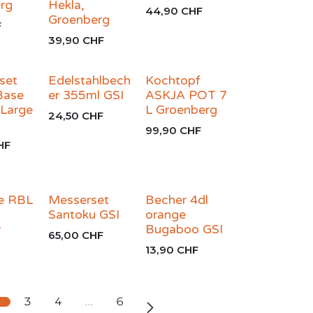
rg
Hekla,
44,90
CHF
Groenberg
F
39,90
CHF
set
Edelstahlbech
Kochtopf
Base
er 355ml GSI
ASKJA POT 7
Large
L Groenberg
24,50
CHF
99,90
CHF
HF
e RBL
Messerset
Becher 4dl
Santoku GSI
orange
r
Bugaboo GSI
65,00
CHF
13,90
CHF
2
3
4
…
6