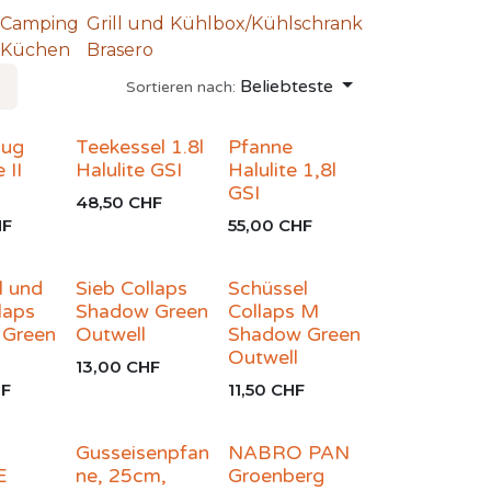
Camping
Grill und
Kühlbox/Kühlschrank
Küchen
Brasero
Beliebteste
Sortieren nach:
Mug
Teekessel 1.8l
Pfanne
 II
Halulite GSI
Halulite 1,8l
GSI
48,50
CHF
F
55,00
CHF
l und
Sieb Collaps
Schüssel
laps
Shadow Green
Collaps M
 Green
Outwell
Shadow Green
Outwell
13,00
CHF
F
11,50
CHF
Gusseisenpfan
NABRO PAN
E
ne, 25cm,
Groenberg