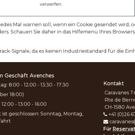
verwerfen.
edes Mal warnen soll, wenn ein Cookie gesendet wird, od
ers. Schauen Sie daher in das Hilfemenü Ihres Browsers,
ack-Signale, da es keinen Industriestandard für die Einh
en Geschäft Avenches
Kontakt
ag: 8:00 - 12:00 - 13:30 - 17:30
Caravanes T
ber 18:00)
Rte de Bern
12:00 - 13:00 - 16:00
CH-1580 Av
 ist geschlossen: Sonntag, Montag,
+41 (0)26 6
fahrt
caravanes
Für
Reservat