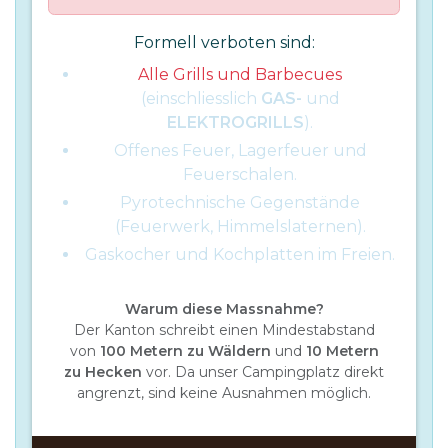
Formell verboten sind:
Alle Grills und Barbecues
(einschliesslich
GAS-
und
ELEKTROGRILLS
).
Offenes Feuer, Lagerfeuer und
Feuerschalen.
Pyrotechnische Gegenstände
(Feuerwerk, Himmelslaternen).
Gaskocher und Kochplatten im Freien.
Warum diese Massnahme?
Der Kanton schreibt einen Mindestabstand
von
100 Metern zu Wäldern
und
10 Metern
zu Hecken
vor. Da unser Campingplatz direkt
angrenzt, sind keine Ausnahmen möglich.