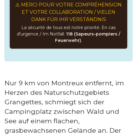
⚠️ MERCI POUR VOTRE COMPRÉHENSION
ET VOTRE COLLABORATION / VIELEN
DANK FÜR IHR VERSTÄNDNIS
La sécurité de tous est notre priorité. En cas
d'urgence / Im Notfall:
118 (Sapeurs-pompiers /
Feuerwehr)
.
Nur 9 km von Montreux entfernt, im
Herzen des Naturschutzgebiets
Grangettes, schmiegt sich der
Campingplatz zwischen Wald und
See auf einem flachen,
grasbewachsenen Gelände an. Der