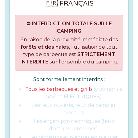
🇫🇷 FRANÇAIS
⛔ INTERDICTION TOTALE SUR LE
CAMPING
En raison de la proximité immédiate des
forêts et des haies
, l'utilisation de tout
type de barbecue est
STRICTEMENT
INTERDITE
sur l'ensemble du camping.
Sont formellement interdits :
Tous les barbecues et grills
(y compris à
GAZ
et
ÉLECTRIQUES
).
Les feux ouverts, feux de camp et
braséros.
Les engins pyrotechniques (feux
d'artifice, lanternes).
Les réchauds et plaques en plein air.