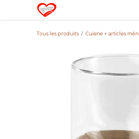
Se rendre au contenu
Home
Campin
Tous les produits
Cuisine + articles mé