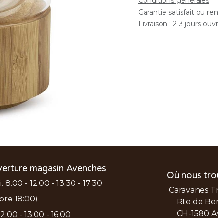
Conditions générales
Garantie satisfait ou r
Livraison : 2-3 jours ouv
verture magasin Avenches
Où nous tro
 8:00 - 12:00 - 13:30 - 17:30
Caravanes T
bre 18:00)
Rte de Ber
CH-1580 A
2:00 - 13:00 - 16:00