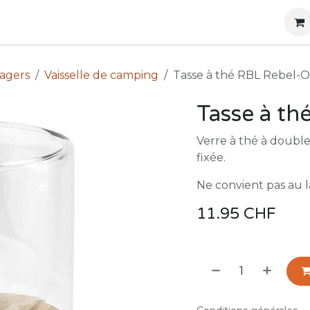
g
Produits
Location
Boutique
À propos
nagers
Vaisselle de camping
Tasse à thé RBL Rebel-
Tasse à t
Verre à thé à doubl
fixée.
Ne convient pas au l
11.95
CHF