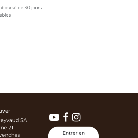
emboursé de 30 jours
rables
uver
reyvaud SA
ne 21
Entrer en
venches