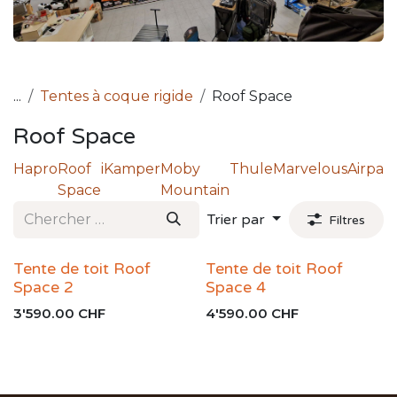
...
Tentes à coque rigide
Roof Space
Roof Space
Hapro
Roof
iKamper
Moby
Thule
Marvelous
Airpass
Space
Mountain
Trier par
Filtres
Tente de toit Roof
Tente de toit Roof
Space 2
Space 4
3'590.00
CHF
4'590.00
CHF