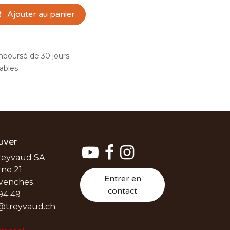
Ajouter au panier
emboursé de 30 jours
rables
uver
reyvaud SA
ne 21
Entrer en
venches
contact
94 49
@treyvaud.ch