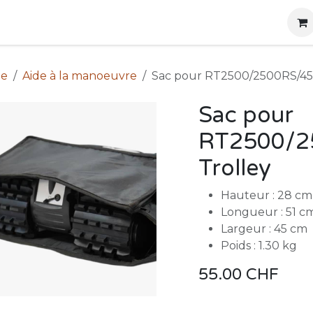
g
Produits
Location
Boutique
À propos
le
Aide à la manoeuvre
Sac pour RT2500/2500RS/45
Sac pour
RT2500/2
Trolley
Hauteur : 28 cm
Longueur : 51 c
Largeur : 45 cm
Poids : 1.30 kg
55.00
CHF