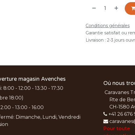
Conditions générales
Garantie satisfait ou r
Livraison : 2-3 jours ouv
verture magasin Avenches
Où nous tro
 8:00 - 12:00 - 13:30 - 17:30
Caravanes T
bre 18:00)
Rte de Ber
CH-1580 A
2:00 - 13:00 - 16:00
+41 26 676 
ermé: Dimanche, Lundi, Vendredi
caravanes
nsion
Pour toute