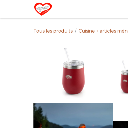
Se rendre au contenu
Home
Campin
Tous les produits
Cuisine + articles mé