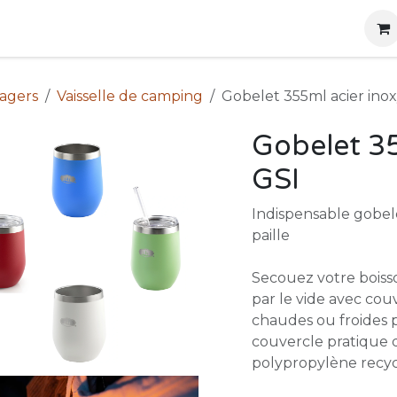
g
Produits
Location
Boutique
À propos
nagers
Vaisselle de camping
Gobelet 355ml acier ino
Gobelet 35
GSI
Indispensable gobele
paille
Secouez votre boisso
par le vide avec couv
chaudes ou froides
couvercle pratique q
polypropylène recyc