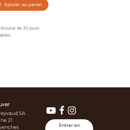
Ajouter au panier
emboursé de 30 jours
rables
uver
reyvaud SA
ne 21
Entrer en
venches