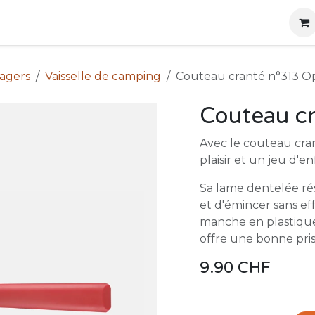
g
Produits
Location
Boutique
À propos
nagers
Vaisselle de camping
Couteau cranté n°313 O
Couteau cr
Avec le couteau cran
plaisir et un jeu d'en
Sa lame dentelée rés
et d'émincer sans eff
manche en plastique 
offre une bonne pris
9.90
CHF