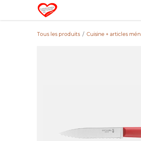
Se rendre au contenu
Home
Campin
Tous les produits
Cuisine + articles mé