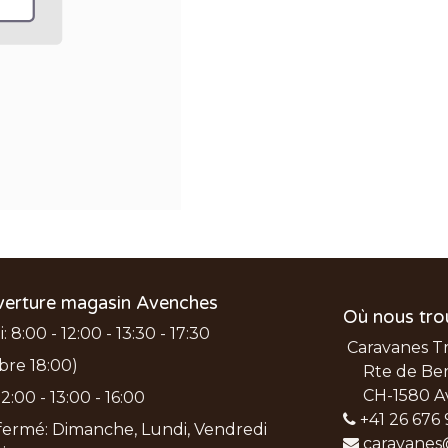
verture magasin Avenches
Où nous tro
 8:00 - 12:00 - 13:30 - 17:30
Caravanes T
bre 18:00)
Rte de Ber
CH-1580 A
2:00 - 13:00 - 16:00
+41 26 676 
ermé: Dimanche, Lundi, Vendredi
caravanes