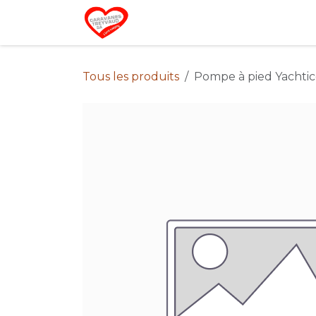
Se rendre au contenu
Home
Campin
Tous les produits
Pompe à pied Yachti