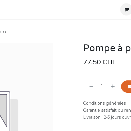
g
Produits
Location
Boutique
À propos
con
Pompe à p
77.50
CHF
Conditions générales
Garantie satisfait ou r
Livraison : 2-3 jours ouv