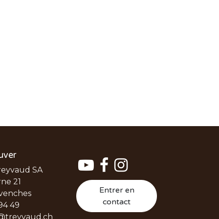
uver
reyvaud SA
ne 21
Entrer en
venches
contact
94 49
@treyvaud.ch