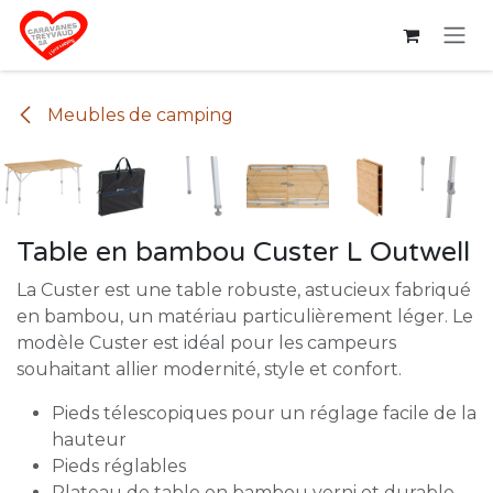
Se rendre au contenu
Meubles de camping
Table en bambou Custer L Outwell
La Custer est une table robuste, astucieux fabriqué
en bambou, un matériau particulièrement léger. Le
modèle Custer est idéal pour les campeurs
souhaitant allier modernité, style et confort.
Pieds télescopiques pour un réglage facile de la
hauteur
Pieds réglables
Plateau de table en bambou verni et durable