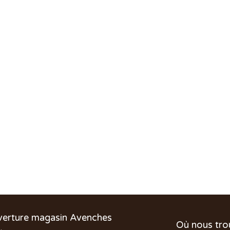
verture magasin Avenches
Où nous tro