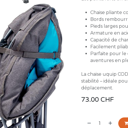
Chaise pliante 
Bords rembourr
Pieds larges pou
Armature en acie
Capacité de char
Facilement pliab
Parfaite pour le c
aventures en ple
La chaise uquip CODY 
stabilité – idéale p
déplacement.
73.00
CHF