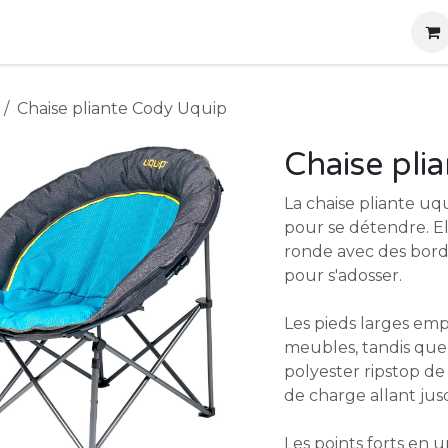
g
Produits
Location
Boutique
À propos
Chaise pliante Cody Uquip
Chaise pli
La chaise pliante u
pour se détendre. El
ronde avec des bor
pour s'adosser.
Les pieds larges em
meubles, tandis que 
polyester ripstop de
de charge allant jus
Les points forts en u