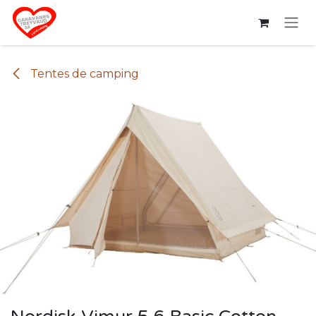
Se rendre au contenu
Tentes de camping