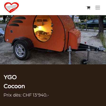
Se rendre au contenu
YGO
Cocoon
Prix dès: CHF 13'940.-