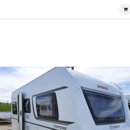
g
Produits
Location
Boutique
À propos
nt